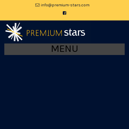
moc.srats-muimerp@ofni
MENU